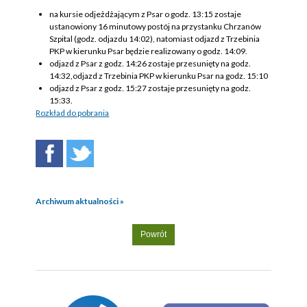
na kursie odjeżdżającym z Psar o godz. 13:15 zostaje
ustanowiony 16 minutowy postój na przystanku Chrzanów
Szpital (godz. odjazdu 14:02), natomiast odjazd z Trzebinia
PKP w kierunku Psar będzie realizowany o godz. 14:09.
odjazd z Psar z godz. 14:26 zostaje przesunięty na godz.
14:32,odjazd z Trzebinia PKP w kierunku Psar na godz. 15:10
odjazd z Psar z godz. 15:27 zostaje przesunięty na godz.
15:33.
Rozkład do pobrania
Archiwum aktualności »
Powrót