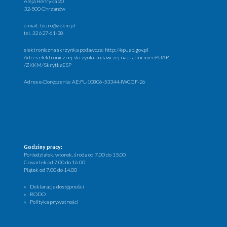
Aleja Henryka 20
32-500 Chrzanów
e-mail:
biuro@zkkm.pl
tel.
32 627-61-38
elektroniczna skrzynka podawcza:
http://epuap.gov.pl
Adres elektronicznej skrzynki podawczej na platformie ePUAP:
/ZKKM/SkrytkaESP
Adres e-Doręczenia: AE:PL-10806-53344-IWCGF-26
Godziny pracy:
Poniedziałek, wtorek, środa od 7.00 do 15.00
Czwartek od 7.00 do 16.00
Piątek od 7.00 do 14.00
Deklaracja dostępności
RODO
Polityka prywatności